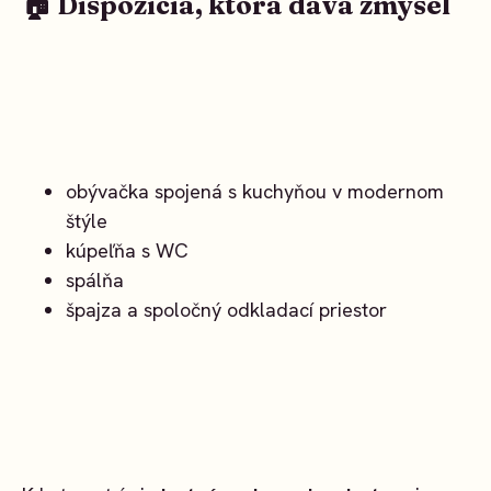
🏠 Dispozícia, ktorá dáva zmysel
obývačka spojená s kuchyňou v modernom
štýle
kúpeľňa s WC
spálňa
špajza a spoločný odkladací priestor