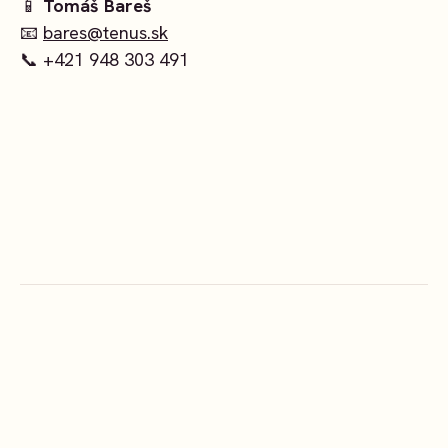
📱
Tomáš Bareš
📧
bares@tenus.sk
📞 +421 948 303 491