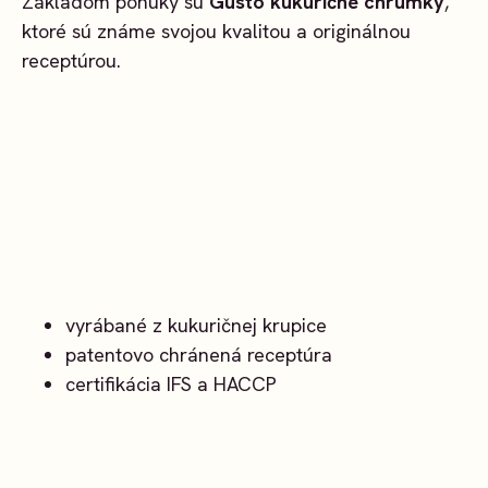
Základom ponuky sú
Gusto kukuričné chrumky
,
ktoré sú známe svojou kvalitou a originálnou
receptúrou.
vyrábané z kukuričnej krupice
patentovo chránená receptúra
certifikácia IFS a HACCP