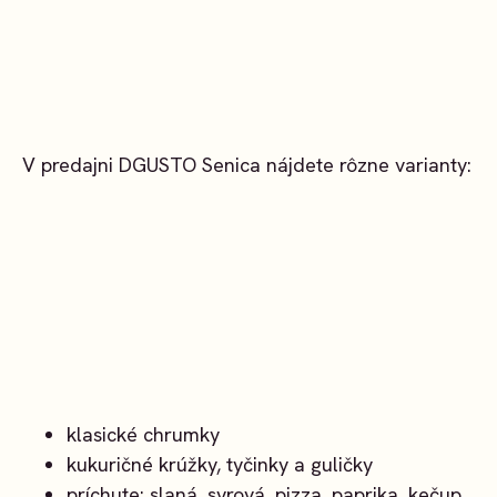
V predajni DGUSTO Senica nájdete rôzne varianty:
klasické chrumky
kukuričné krúžky, tyčinky a guličky
príchute: slaná, syrová, pizza, paprika, kečup